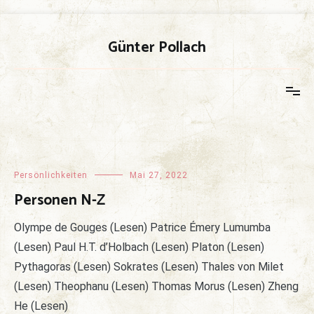
Zum
Inhalt
Günter Pollach
springen
Sample
Page
Persönlichkeiten
Mai 27, 2022
Personen N-Z
Olympe de Gouges (Lesen) Patrice Émery Lumumba
(Lesen) Paul H.T. d’Holbach (Lesen) Platon (Lesen)
Pythagoras (Lesen) Sokrates (Lesen) Thales von Milet
(Lesen) Theophanu (Lesen) Thomas Morus (Lesen) Zheng
He (Lesen)