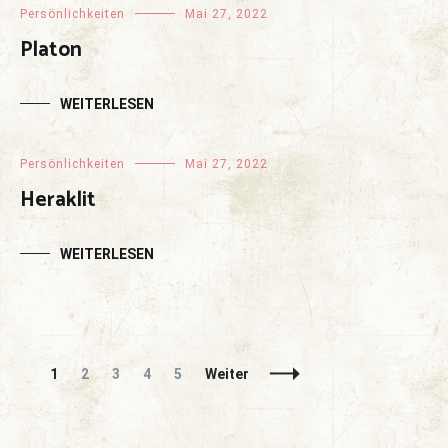
Persönlichkeiten
Mai 27, 2022
Platon
WEITERLESEN
Persönlichkeiten
Mai 27, 2022
Heraklit
WEITERLESEN
Beitragsnavigation
Seite
Seite
Seite
Seite
Seite
1
2
3
4
5
Weiter